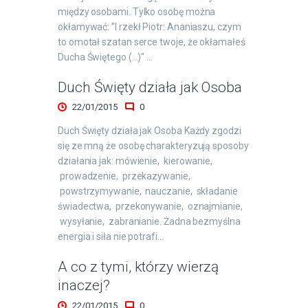
między osobami. Tylko osobę można
okłamywać: "I rzekł Piotr: Ananiaszu, czym
to omotał szatan serce twoje, że okłamałeś
Ducha Świętego (...)" …
Duch Święty działa jak Osoba
22/01/2015
0
Duch Święty działa jak Osoba Każdy zgodzi
się ze mną że osobę charakteryzują sposoby
działania jak: mówienie, kierowanie,
prowadzenie, przekazywanie,
powstrzymywanie, nauczanie, składanie
świadectwa, przekonywanie, oznajmianie,
wysyłanie, zabranianie. Żadna bezmyślna
energia i siła nie potrafi…
A co z tymi, którzy wierzą
inaczej?
22/01/2015
0