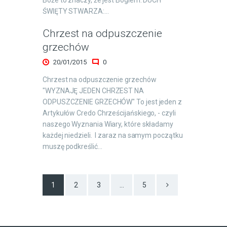
Boże to znaczy, że jest Bogiem: DUCH
ŚWIĘTY STWARZA:…
Chrzest na odpuszczenie
grzechów
20/01/2015
0
Chrzest na odpuszczenie grzechów
"WYZNAJĘ JEDEN CHRZEST NA
ODPUSZCZENIE GRZECHÓW" To jest jeden z
Artykułów Credo Chrześcijańskiego, - czyli
naszego Wyznania Wiary, które składamy
każdej niedzieli. I zaraz na samym początku
muszę podkreślić…
Stronicowanie
PAGE
1
PAGE
2
PAGE
3
>
…
PAGE
5
wpisów