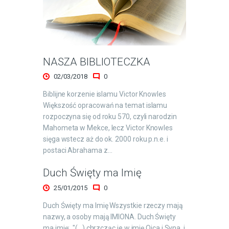
NASZA BIBLIOTECZKA
02/03/2018
0
Biblijne korzenie islamu Victor Knowles
Większość opracowań na temat islamu
rozpoczyna się od roku 570, czyli narodzin
Mahometa w Mekce, lecz Victor Knowles
sięga wstecz aż do ok. 2000 roku p.n.e. i
postaci Abrahama z…
Duch Święty ma Imię
25/01/2015
0
Duch Święty ma Imię Wszystkie rzeczy mają
nazwy, a osoby mają IMIONA. Duch Święty
ma imię: "(...) chrzcząc je w imię Ojca i Syna, i