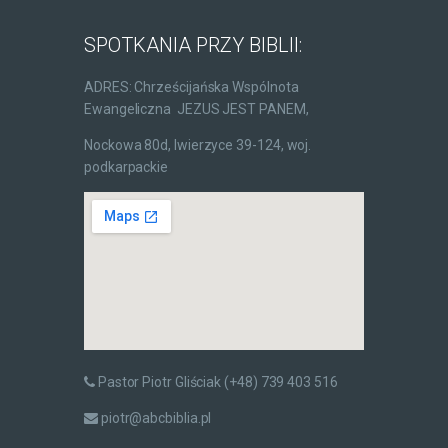
SPOTKANIA PRZY BIBLII:
ADRES: Chrześcijańska Wspólnota
Ewangeliczna JEZUS JEST PANEM,
Nockowa 80d, Iwierzyce 39-124, woj.
podkarpackie
Pastor Piotr Gliściak (+48) 739 403 516
piotr@abcbiblia.pl