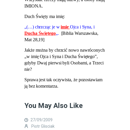
IMIONA.
Duch Święty ma imię:
„(…) chrzcząc je w
imię
Ojca i Syna, i
Ducha Świętego
„.
[Biblia Warszawska,
Mat 28,19]
Jakże można by chrzcić nowo nawróconych
„w imię Ojca i Syna i Ducha Świętego”,
gdyby Dwaj pierwsi byli Osobami, a Trzeci
nie?
Sprawa jest tak oczywista, że pozostawiam
ją bez komentarza.
You May Also Like
27/09/2009
Piotr Glisciak