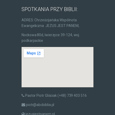
SPOTKANIA PRZY BIBLII:
ADRES: Chrześcijańska Wspólnota
Ewangeliczna JEZUS JEST PANEM,
Nockowa 80d, Iwierzyce 39-124, woj.
podkarpackie
Pastor Piotr Gliściak (+48) 739 403 516
piotr@abcbiblia.pl
jezusjestpanem.pl