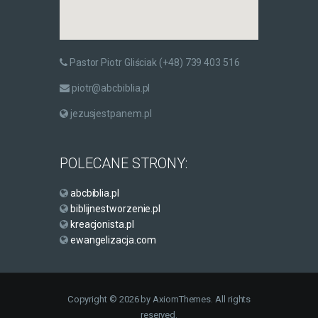
Pastor Piotr Gliściak (+48) 739 403 516
piotr@abcbiblia.pl
jezusjestpanem.pl
POLECANE STRONY:
abcbiblia.pl
biblijnestworzenie.pl
kreacjonista.pl
ewangelizacja.com
Copyright © 2026 by AxiomThemes. All rights
reserved.