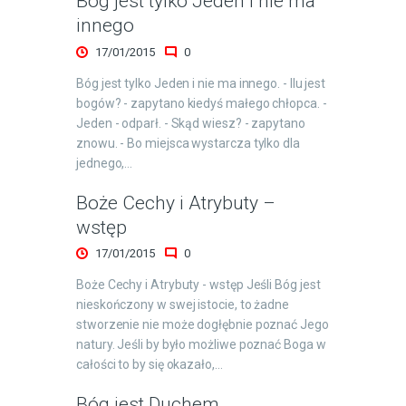
Bóg jest tylko Jeden i nie ma
innego
17/01/2015
0
Bóg jest tylko Jeden i nie ma innego. - Ilu jest
bogów? - zapytano kiedyś małego chłopca. -
Jeden - odparł. - Skąd wiesz? - zapytano
znowu. - Bo miejsca wystarcza tylko dla
jednego,…
Boże Cechy i Atrybuty –
wstęp
17/01/2015
0
Boże Cechy i Atrybuty - wstęp Jeśli Bóg jest
nieskończony w swej istocie, to żadne
stworzenie nie może dogłębnie poznać Jego
natury. Jeśli by było możliwe poznać Boga w
całości to by się okazało,…
Bóg jest Duchem