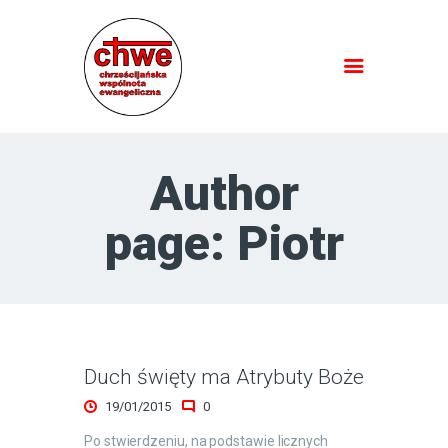
HOME
SPOTKANIA PRZY BIBLII
Author
JEZUS JEST PANEM
NAUCZANIE
page: Piotr
O NAS
KONTAKT
Duch święty ma Atrybuty Boże
19/01/2015
0
Po stwierdzeniu, na podstawie licznych