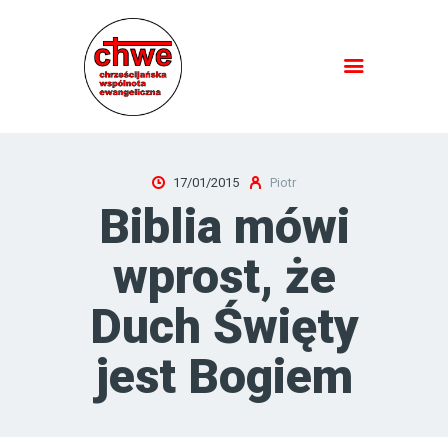
HOME
SPOTKANIA PRZY BIBLII
17/01/2015
Piotr
JEZUS JEST PANEM
Biblia mówi
NAUCZANIE
O NAS
wprost, że
KONTAKT
Duch Święty
jest Bogiem