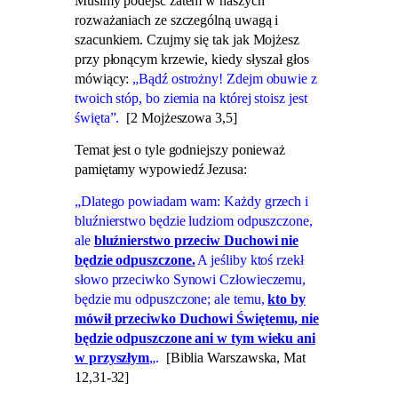
Musimy podejść zatem w naszych
rozważaniach ze szczególną uwagą i
szacunkiem. Czujmy się tak jak Mojżesz
przy płonącym krzewie, kiedy słyszał głos
mówiący:
„Bądź ostrożny! Zdejm obuwie z
twoich stóp, bo ziemia na której stoisz jest
święta”.
[2 Mojżeszowa 3,5]
Temat jest o tyle godniejszy ponieważ
pamiętamy wypowiedź Jezusa:
„Dlatego powiadam wam: Każdy grzech i
bluźnierstwo będzie ludziom odpuszczone,
ale
bluźnierstwo przeciw Duchowi nie
będzie odpuszczone.
A jeśliby ktoś rzekł
słowo przeciwko Synowi Człowieczemu,
będzie mu odpuszczone; ale temu,
kto by
mówił przeciwko Duchowi Świętemu, nie
będzie odpuszczone ani w tym wieku ani
w przyszłym
„.
[Biblia Warszawska, Mat
12,31-32]