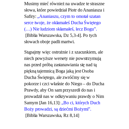
Musimy mieć również na uwadze te straszne
słowa, które powiedział Piotr do Ananiasza i
Safiry:
„Ananiaszu, czym to omotał szatan
serce twoje, że okłamałeś Ducha Świętego
(…) Nie ludziom skłamałeś, lecz Bogu”.
[Biblia Warszawska, Dz 5,3-4]. Po tych
słowach oboje padli martwi.
Stąpajmy więc ostrożnie i z szacunkiem, ale
niech powyższe wersety nie powstrzymują
nas przed próbą zastanawiania się nad tą
piękną tajemnicą Boga jaką jest Osoba
Ducha Świętego, ale zwróćmy się w
pokorze i czci właśnie do Niego – do Ducha
Prawdy, aby On sam przyszedł do nas i
prowadził nas w odkrywaniu prawdy o Nim
Samym [Jan 16,13]:
„Bo ci, których Duch
Boży prowadzi, są dziećmi Bożymi”.
[Biblia Warszawska, Rz 8,14]