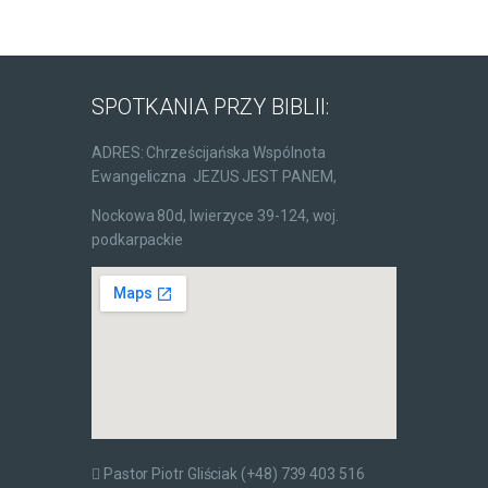
SPOTKANIA PRZY BIBLII:
ADRES: Chrześcijańska Wspólnota
Ewangeliczna JEZUS JEST PANEM,
Nockowa 80d, Iwierzyce 39-124, woj.
podkarpackie
Pastor Piotr Gliściak (+48) 739 403 516