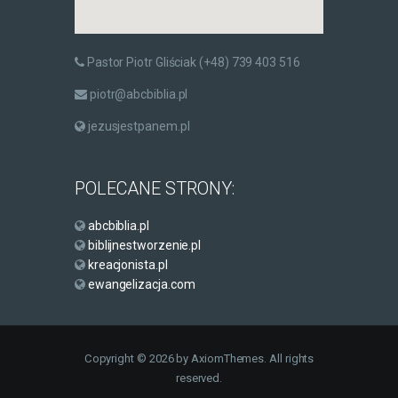
Pastor Piotr Gliściak (+48) 739 403 516
piotr@abcbiblia.pl
jezusjestpanem.pl
POLECANE STRONY:
abcbiblia.pl
biblijnestworzenie.pl
kreacjonista.pl
ewangelizacja.com
Copyright © 2026 by AxiomThemes. All rights
reserved.