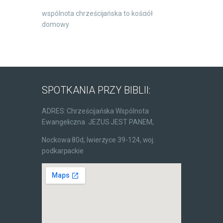
wspólnota chrześcijańska to kościół
domowy
SPOTKANIA PRZY BIBLII:
ADRES: Chrześcijańska Wspólnota
Ewangeliczna JEZUS JEST PANEM,
Nockowa 80d, Iwierzyce 39-124, woj.
podkarpackie