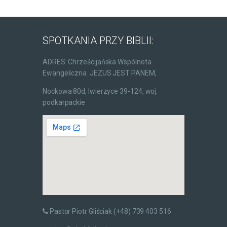
SPOTKANIA PRZY BIBLII:
ADRES: Chrześcijańska Wspólnota
Ewangeliczna JEZUS JEST PANEM,
Nockowa 80d, Iwierzyce 39-124, woj.
podkarpackie
Pastor Piotr Gliściak (+48) 739 403 516