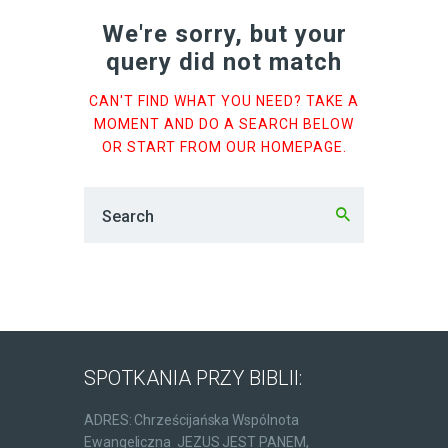
We're sorry, but your
query did not match
CAN'T FIND WHAT YOU NEED? TAKE A
MOMENT AND DO A SEARCH BELOW
OR START FROM
OUR HOMEPAGE
.
SPOTKANIA PRZY BIBLII:
ADRES: Chrześcijańska Wspólnota
Ewangeliczna JEZUS JEST PANEM,