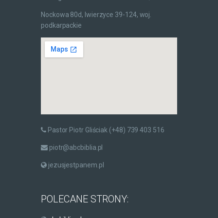
Nockowa 80d, Iwierzyce 39-124, woj.
podkarpackie
Pastor Piotr Gliściak (+48) 739 403 516
piotr@abcbiblia.pl
jezusjestpanem.pl
POLECANE STRONY: