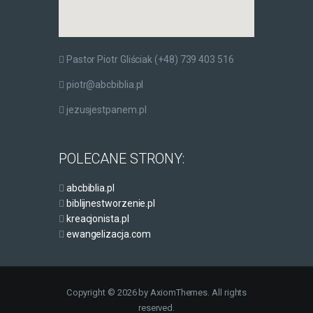
Pastor Piotr Gliściak (+48) 739 403 516
piotr@abcbiblia.pl
jezusjestpanem.pl
POLECANE STRONY:
abcbiblia.pl
biblijnestworzenie.pl
kreacjonista.pl
ewangelizacja.com
Copyright © 2026 by AxiomThemes. All rights
reserved.