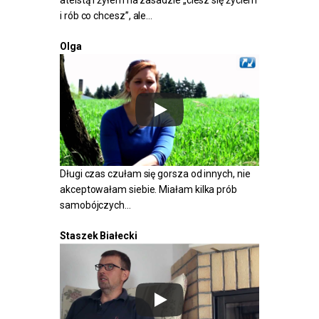
i rób co chcesz”, ale…
Olga
Długi czas czułam się gorsza od innych, nie
akceptowałam siebie. Miałam kilka prób
samobójczych…
Staszek Białecki