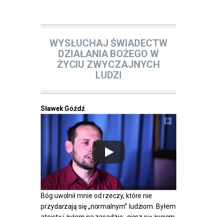
DZIAŁANIA BOGA
WYSŁUCHAJ ŚWIADECTW
DZIAŁANIA BOŻEGO W
ŻYCIU ZWYCZAJNYCH
LUDZI
Sławek Góźdź
Bóg uwolnił mnie od rzeczy, które nie
przydarzają się „normalnym” ludziom. Byłem
ateistą i żyłem na zasadzie „ciesz się życiem