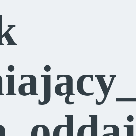
k
iający
na_odda