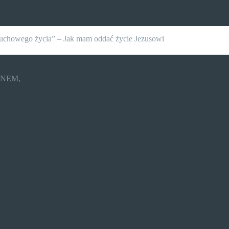
duchowego życia” – Jak mam oddać życie Jezusowi
PANEM,