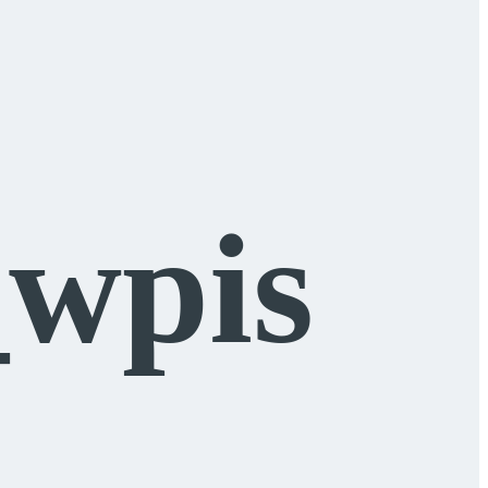
_wpis
j