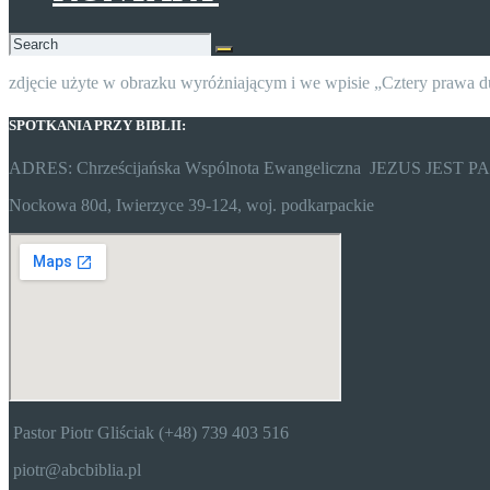
zdjęcie użyte w obrazku wyróżniającym i we wpisie „Cztery prawa 
SPOTKANIA PRZY BIBLII:
ADRES: Chrześcijańska Wspólnota Ewangeliczna JEZUS JEST 
Nockowa 80d, Iwierzyce 39-124, woj. podkarpackie
Pastor Piotr Gliściak (+48) 739 403 516
piotr@abcbiblia.pl