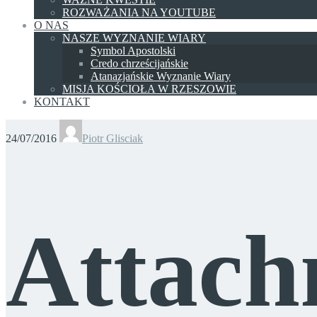
ROZWAŻANIA NA YOUTUBE
O NAS
NASZE WYZNANIE WIARY
Symbol Apostolski
Credo chrześcijańskie
Atanazjańskie Wyznanie Wiary
MISJA KOŚCIOŁA W RZESZOWIE
KONTAKT
24/07/2016
Piotr Glisciak
Attach