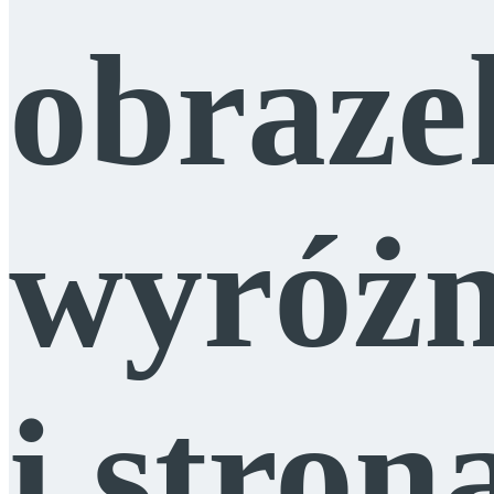
obraze
wyróżn
i stro