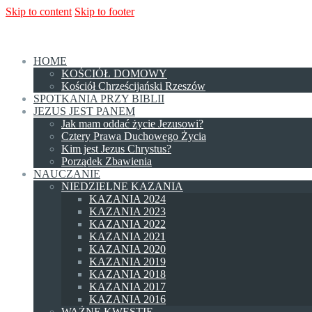
Skip to content
Skip to footer
HOME
KOŚCIÓŁ DOMOWY
Kościół Chrześcijański Rzeszów
SPOTKANIA PRZY BIBLII
JEZUS JEST PANEM
Jak mam oddać życie Jezusowi?
Cztery Prawa Duchowego Życia
Kim jest Jezus Chrystus?
Porządek Zbawienia
NAUCZANIE
NIEDZIELNE KAZANIA
KAZANIA 2024
KAZANIA 2023
KAZANIA 2022
KAZANIA 2021
KAZANIA 2020
KAZANIA 2019
KAZANIA 2018
KAZANIA 2017
KAZANIA 2016
WAŻNE KWESTIE