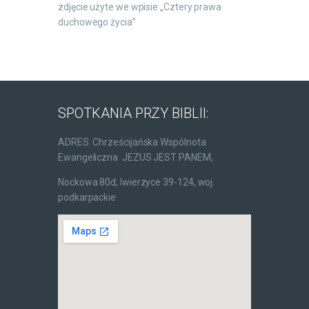
zdjęcie użyte we wpisie „Cztery prawa
duchowego życia”
SPOTKANIA PRZY BIBLII:
ADRES: Chrześcijańska Wspólnota
Ewangeliczna JEZUS JEST PANEM,
Nockowa 80d, Iwierzyce 39-124, woj.
podkarpackie