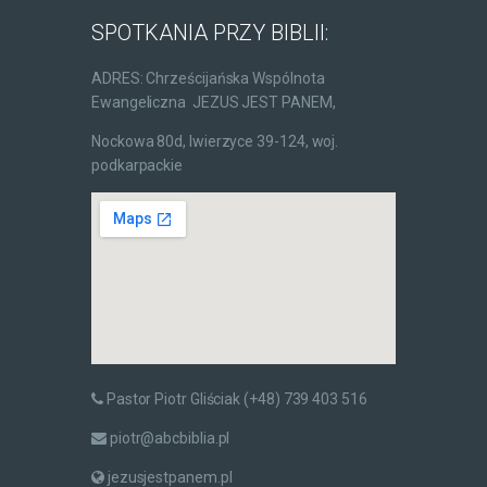
SPOTKANIA PRZY BIBLII:
ADRES: Chrześcijańska Wspólnota
Ewangeliczna JEZUS JEST PANEM,
Nockowa 80d, Iwierzyce 39-124, woj.
podkarpackie
Pastor Piotr Gliściak (+48) 739 403 516
piotr@abcbiblia.pl
jezusjestpanem.pl