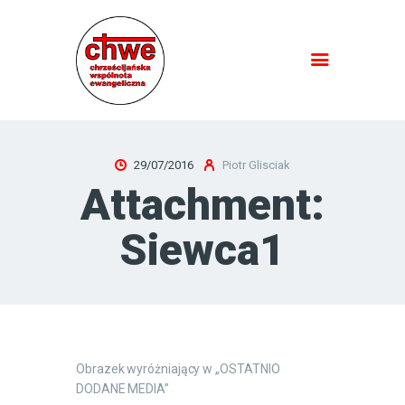
HOME
SPOTKANIA PRZY BIBLII
29/07/2016
Piotr Glisciak
JEZUS JEST PANEM
Attachment:
NAUCZANIE
O NAS
Siewca1
KONTAKT
Obrazek wyróżniający w „OSTATNIO
DODANE MEDIA”