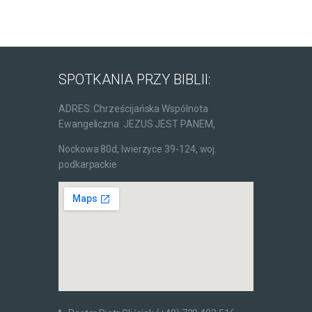
SPOTKANIA PRZY BIBLII:
ADRES: Chrześcijańska Wspólnota
Ewangeliczna JEZUS JEST PANEM,
Nockowa 80d, Iwierzyce 39-124, woj.
podkarpackie