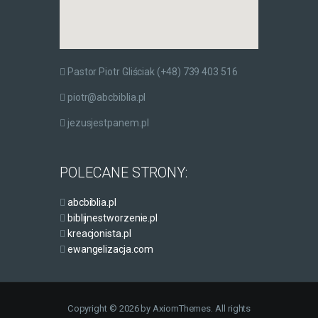
Pastor Piotr Gliściak (+48) 739 403 516
piotr@abcbiblia.pl
jezusjestpanem.pl
POLECANE STRONY:
abcbiblia.pl
biblijnestworzenie.pl
kreacjonista.pl
ewangelizacja.com
Copyright © 2026 by AxiomThemes. All rights