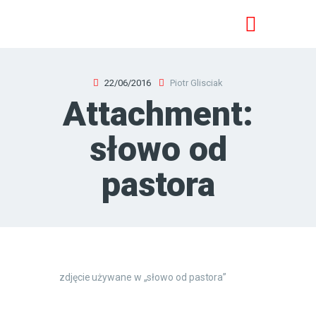
22/06/2016
Piotr Glisciak
HOME
Attachment:
SPOTKANIA PRZY BIBLII
JEZUS JEST PANEM
słowo od
NAUCZANIE
pastora
O NAS
KONTAKT
zdjęcie używane w „słowo od pastora”