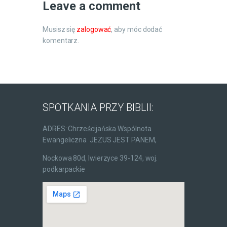
Leave a comment
Musisz się
zalogować
, aby móc dodać
komentarz.
SPOTKANIA PRZY BIBLII:
ADRES: Chrześcijańska Wspólnota
Ewangeliczna JEZUS JEST PANEM,
Nockowa 80d, Iwierzyce 39-124, woj.
podkarpackie